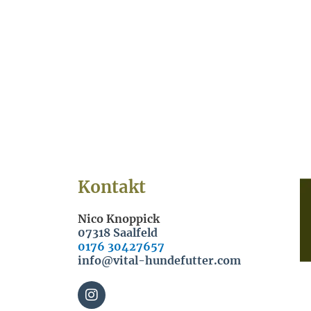
Kontakt
Nico Knoppick
07318 Saalfeld
0176 30427657
info@vital-hundefutter.com
I
n