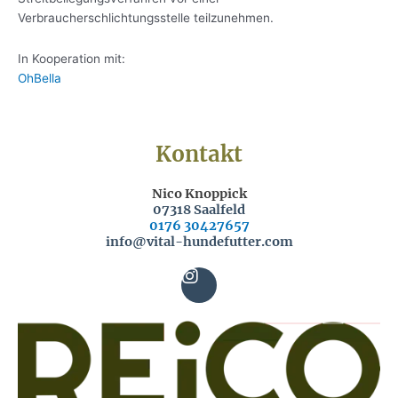
Verbraucherschlichtungsstelle teilzunehmen.
In Kooperation mit:
OhBella
Kontakt
Nico Knoppick
07318 Saalfeld
0176 30427657
info@vital-hundefutter.com
I
n
s
t
a
g
r