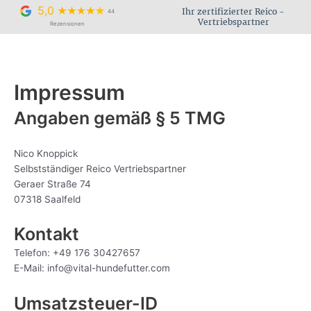
Zum
5,0
Ihr zertifizierter Reico -
44
Inhalt
Vertriebspartner
Rezensionen
springen
Impressum
Angaben gemäß § 5 TMG
Nico Knoppick
Selbstständiger Reico Vertriebspartner
Geraer Straße 74
07318 Saalfeld
Kontakt
Telefon: +49 176 30427657
E-Mail: info@vital-hundefutter.com
Umsatzsteuer-ID