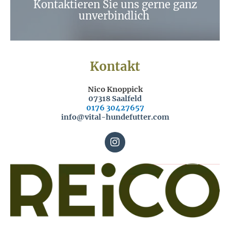
Kontaktieren Sie uns gerne ganz
unverbindlich
Kontakt
Nico Knoppick
07318 Saalfeld
0176 30427657
info@vital-hundefutter.com
I
n
s
t
a
g
r
a
m