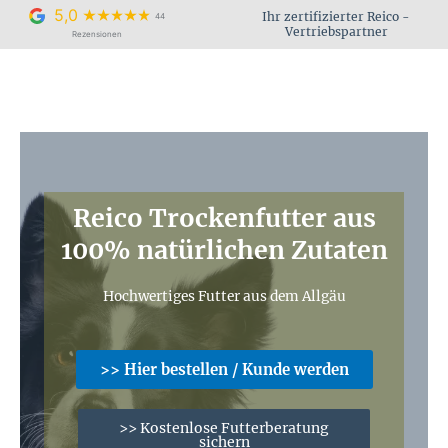
Zum
5,0
Ihr zertifizierter Reico -
44
Inhalt
Vertriebspartner
Rezensionen
springen
Reico Trockenfutter aus
100% natürlichen Zutaten
Hochwertiges Futter aus dem Allgäu
>> Hier bestellen / Kunde werden
>> Kostenlose Futterberatung
sichern