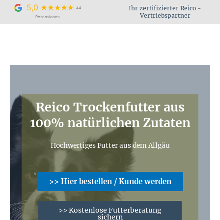
Zum
5,0
Ihr zertifizierter Reico -
44
Inhalt
Vertriebspartner
Rezensionen
springen
Reico Trockenfutter aus
100% natürlichen Zutaten
Hochwertiges Futter aus dem Allgäu
>> Hier bestellen / Kunde werden
>> Kostenlose Futterberatung
sichern