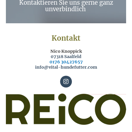
Kontaktieren Sie uns gerne ganz
unverbindlich
Kontakt
Nico Knoppick
07318 Saalfeld
0176 30427657
info@vital-hundefutter.com
I
n
s
t
a
g
r
a
m