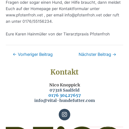
Fragen oder sogar einen Hund, der Hilfe braucht, dann meldet
Euch auf der Homepage per Kontaktformular unter
www.pfotenfroh.vet , per email info@pfotenfroh.vet oder ruft
an unter 0176/55156234.
Eure Karen Hainmüller von der Tierarztpraxis Pfotenfroh
←
Vorheriger Beitrag
Nächster Beitrag
→
Kontakt
Nico Knoppick
07318 Saalfeld
0176 30427657
info@vital-hundefutter.com
I
n
s
t