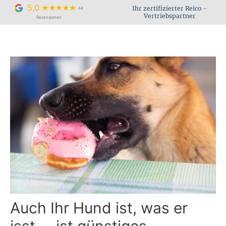
Zum
5,0
Ihr zertifizierter Reico -
44
Inhalt
Vertriebspartner
Rezensionen
springen
Auch Ihr Hund ist, was er
isst … ist günstiges