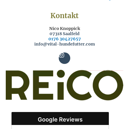
Kontakt
Nico Knoppick
07318 Saalfeld
0176 30427657
info@vital-hundefutter.com
I
n
s
t
a
g
r
a
m
Google Reviews