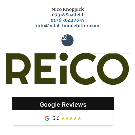
Nico Knoppick
07318 Saalfeld
0176 30427657
info@vital-hundefutter.com
I
n
s
t
a
g
r
a
m
Google Reviews
5,0