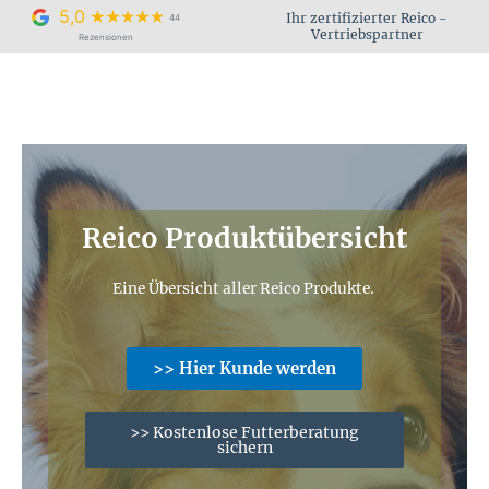
Zum
5,0
Ihr zertifizierter Reico -
44
Inhalt
Vertriebspartner
Rezensionen
springen
Reico Produktübersicht
Eine Übersicht aller Reico Produkte.
>> Hier Kunde werden
>> Kostenlose Futterberatung
sichern