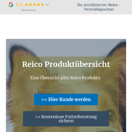
Zum
5,0
Ihr zertifizierter Reico -
44
Inhalt
Vertriebspartner
Rezensionen
springen
Reico Produktübersicht
Eine Übersicht aller Reico Produkte.
>> Hier Kunde werden
>> Kostenlose Futterberatung
sichern