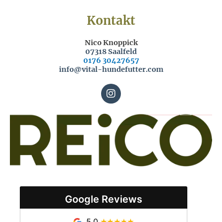
Kontakt
Nico Knoppick
07318 Saalfeld
0176 30427657
info@vital-hundefutter.com
I
n
s
t
a
g
r
a
m
Google Reviews
5,0