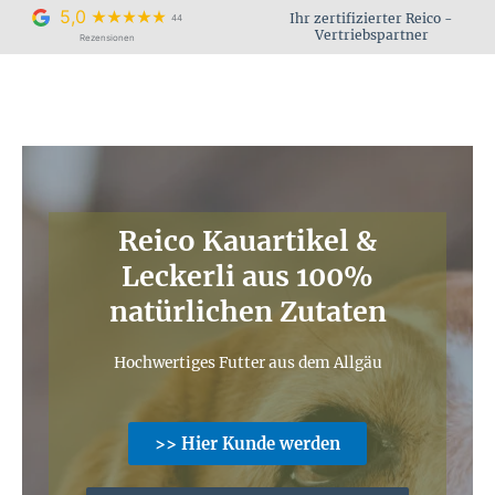
Zum
5,0
Ihr zertifizierter Reico -
44
Inhalt
Vertriebspartner
Rezensionen
springen
Reico Kauartikel &
Leckerli aus 100%
natürlichen Zutaten
Hochwertiges Futter aus dem Allgäu
>> Hier Kunde werden