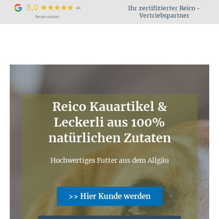
Zum
5,0
Ihr zertifizierter Reico -
44
Inhalt
Vertriebspartner
Rezensionen
springen
Reico Kauartikel &
Leckerli aus 100%
natürlichen Zutaten
Hochwertiges Futter aus dem Allgäu
>> Hier Kunde werden