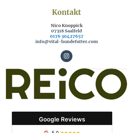
Kontakt
Nico Knoppick
07318 Saalfeld
0176 30427657
info@vital-hundefutter.com
I
n
s
t
a
g
r
a
m
Google Reviews
5,0