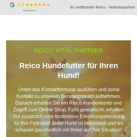
Zum
5,0
44
Ihr zertifizierter Reico - Vertriebspartner
Inhalt
Rezensionen
springen
REICO VITAL PARTNER
Reico Hundefutter für Ihren
Hund!
Unten das Kontaktformular ausfüllen und somit
Kontakt zu unserem Beratungsteam aufnehmen.
Danach erhalten Sie ein Reico Kundenkonto und
Zugriff zum Online Shop. Falls gewünscht, erhalten
Sie zusätzlich eine kostenlose Ernährungsberatung
für Ihre Fellnase! Jeder Hund ist individuell und wir
schauen ganzheitlich mit Ihnen auf Ihre Situation!