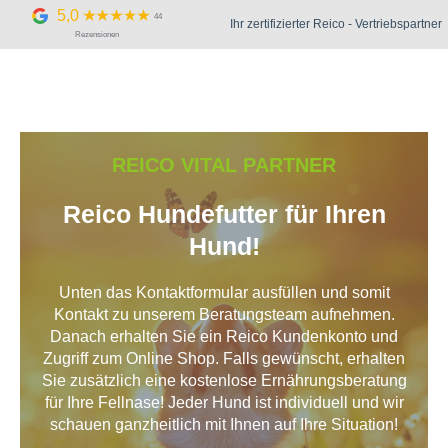
Zum
5,0
44
Ihr zertifizierter Reico - Vertriebspartner
Inhalt
Rezensionen
springen
REICO VITAL PARTNER
Reico Hundefutter für Ihren
Hund!
Unten das Kontaktformular ausfüllen und somit
Kontakt zu unserem Beratungsteam aufnehmen.
Danach erhalten Sie ein Reico Kundenkonto und
Zugriff zum Online Shop. Falls gewünscht, erhalten
Sie zusätzlich eine kostenlose Ernährungsberatung
für Ihre Fellnase! Jeder Hund ist individuell und wir
schauen ganzheitlich mit Ihnen auf Ihre Situation!