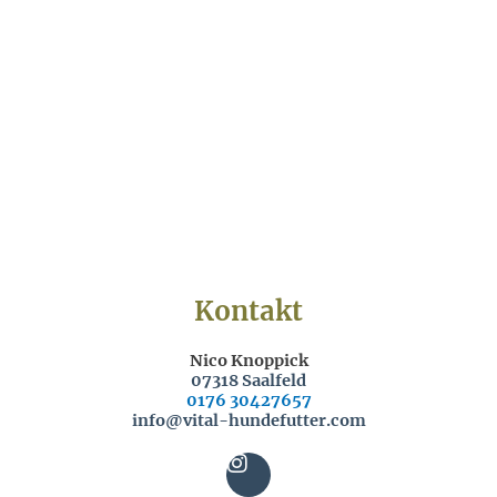
Kontakt
Nico Knoppick
07318 Saalfeld
0176 30427657
info@vital-hundefutter.com
I
n