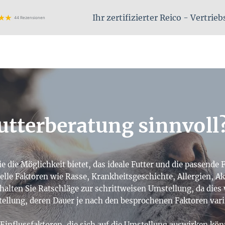
Ihr zertifizierter Reico - Vertrie
44 Rezensionen
utterberatung sinnvoll
ie die Möglichkeit bietet, das ideale Futter und die passende
elle Faktoren wie Rasse, Krankheitsgeschichte, Allergien, Akt
rhalten Sie Ratschläge zur schrittweisen Umstellung, da die
tellung, deren Dauer je nach den besprochenen Faktoren vari
Einflussfaktoren, die sich auf die Umstellung auswirken k