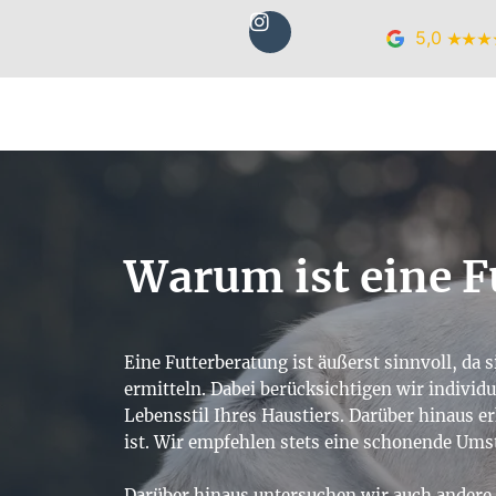
Zum
I
5,0
Inhalt
n
s
springen
t
a
g
r
a
m
Warum ist eine F
Eine Futterberatung ist äußerst sinnvoll, da s
ermitteln. Dabei berücksichtigen wir individu
Lebensstil Ihres Haustiers. Darüber hinaus e
ist. Wir empfehlen stets eine schonende Ums
Darüber hinaus untersuchen wir auch andere 