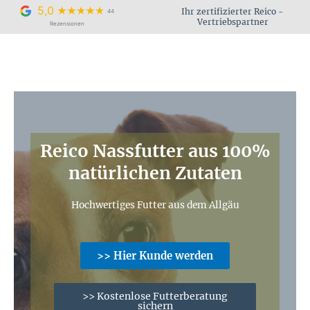
Zum
5,0
Ihr zertifizierter Reico -
44
Inhalt
Vertriebspartner
Rezensionen
springen
Reico Nassfutter aus 100%
natürlichen Zutaten
Hochwertiges Futter aus dem Allgäu
>> Hier Kunde werden
>> Kostenlose Futterberatung
sichern