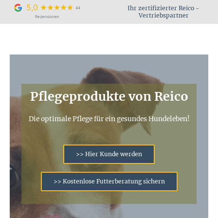
Zum
5,0
Ihr zertifizierter Reico -
44
Inhalt
Vertriebspartner
Rezensionen
springen
Pflegeprodukte von Reico
Die optimale Pflege für ein gesundes Hundeleben!
>> Hier Kunde werden
>> Kostenlose Futterberatung sichern