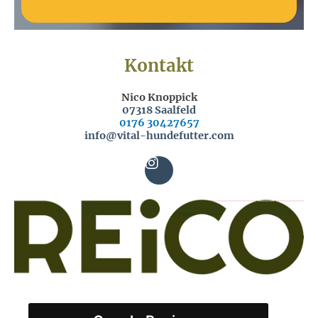
Kontakt
Nico Knoppick
07318 Saalfeld
0176 30427657
info@vital-hundefutter.com
I
n
s
t
a
g
r
a
m