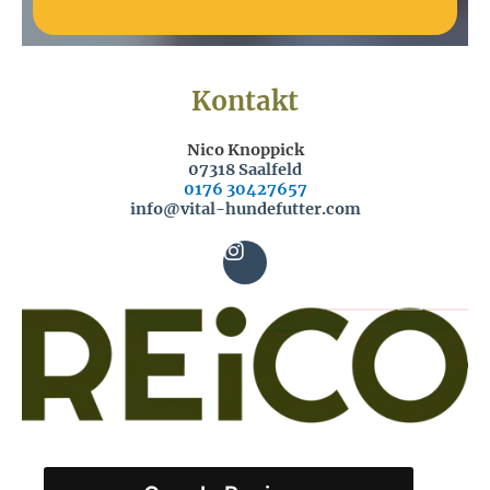
Kontakt
Nico Knoppick
07318 Saalfeld
0176 30427657
info@vital-hundefutter.com
I
n
s
t
a
g
r
a
m