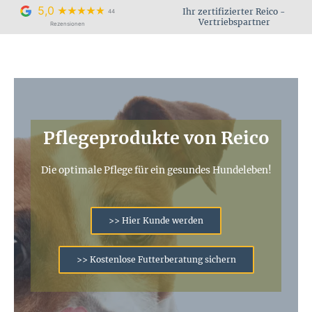
Zum
5,0
Ihr zertifizierter Reico -
44
Inhalt
Vertriebspartner
Rezensionen
springen
Pflegeprodukte von Reico
Die optimale Pflege für ein gesundes Hundeleben!
>> Hier Kunde werden
>> Kostenlose Futterberatung sichern