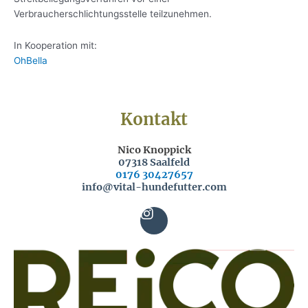
Verbraucherschlichtungsstelle teilzunehmen.
In Kooperation mit:
OhBella
Kontakt
Nico Knoppick
07318 Saalfeld
0176 30427657
info@vital-hundefutter.com
I
n
s
t
a
g
r