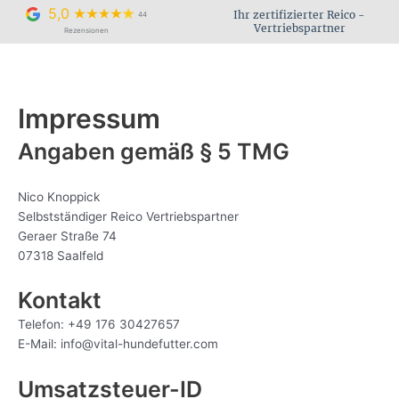
Zum
5,0
Ihr zertifizierter Reico -
44
Inhalt
Vertriebspartner
Rezensionen
springen
Impressum
Angaben gemäß § 5 TMG
Nico Knoppick
Selbstständiger Reico Vertriebspartner
Geraer Straße 74
07318 Saalfeld
Kontakt
Telefon: +49 176 30427657
E-Mail: info@vital-hundefutter.com
Umsatzsteuer-ID