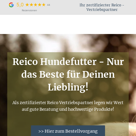
Zum
5,0
Ihr zertifizierter Reico -
44
Inhalt
Vertriebspartner
Rezensionen
springen
Reico Hundefutter - Nur
das Beste für Deinen
Liebling!
Als zertifizierter Reico Vertriebspartner legen wir Wert
auf gute Beratung und hochwertige Produkte!
>> Hier zum Bestellvorgang