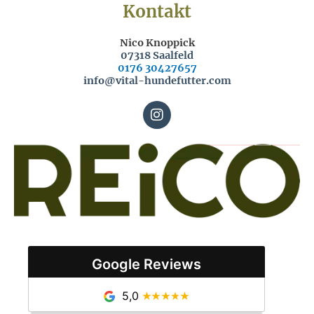
Kontakt
Nico Knoppick
07318 Saalfeld
0176 30427657
info@vital-hundefutter.com
I
n
s
t
a
g
r
a
m
Google Reviews
5,0