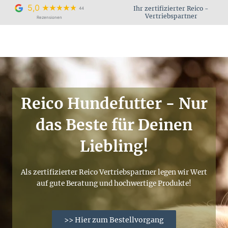
Zum
5,0
Ihr zertifizierter Reico -
44
Inhalt
Vertriebspartner
Rezensionen
springen
Reico Hundefutter - Nur
das Beste für Deinen
Liebling!
Als zertifizierter Reico Vertriebspartner legen wir Wert
auf gute Beratung und hochwertige Produkte!
>> Hier zum Bestellvorgang