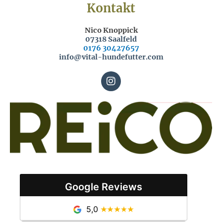
Kontakt
Nico Knoppick
07318 Saalfeld
0176 30427657
info@vital-hundefutter.com
I
n
s
t
a
g
r
a
m
Google Reviews
5,0